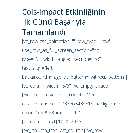
Cols-Impact Etkinliğinin
İlk Günü Başarıyla
Tamamlandı
[vc_row css_animation="" row_type="row"
use_row_as_full_screen_section="no"
type="full_width" angled_section="no"
text_align="left"
background_image_as_pattern="without_pattern"]
[vc_column width="5/6"][vc_empty_space]
[/vc_column][vc_column width="1/6"
css=".vc_custom_1738663439319{background-
color: #dd9933 !important;}"]
[vc_column_text] 10.05.2025
[/vc_column_text][/vc_column][/vc_row]