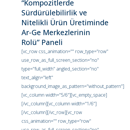
“Kompozitlerde
Sürdürülebilirlik ve
Nitelikli Ürün Üretiminde
Ar-Ge Merkezlerinin
Rolü” Paneli
[vc_row css_animation="" row_type="row"
use_row_as_full_screen_section="no"
type="full_width" angled_section="no"
text_align="left"
background_image_as_pattern="without_pattern"]
[vc_column width="5/6"][vc_empty_space]
[/vc_column][vc_column width="1/6"]
[/vc_column][/vc_row][vc_row
css_animation="" row_type="row"
use_row_as_full_screen_section="no"