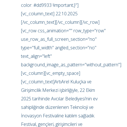
color: #dd9933 !important;}"]
[vc_column_text] 22.10.2025
[/vc_column_text][/vc_column][/vc_row]
[vc_row css_animation="" row_type="row"
use_row_as_full_screen_section="no"
type="full_width" angled_section="no"
text_align="left"
background_image_as_pattern="without_pattern"]
[vc_column][vc_empty_space]
[vc_column_text]ArtıArel Kuluçka ve
Girişimcilik Merkezi işbirliğiyle, 22 Ekim
2025 tarihinde Avcılar Belediyesi’nin ev
sahipliğinde düzenlenen Teknoloji ve
İnovasyon Festivaline katılım sağladık.
Festival, gençleri, girişimcileri ve