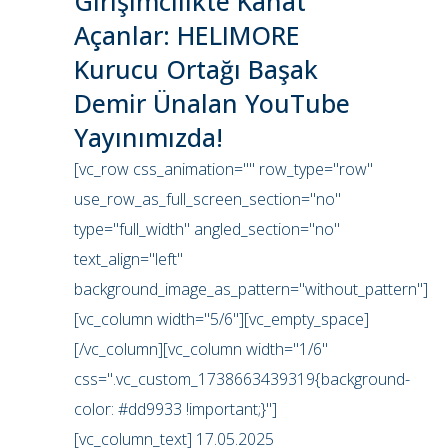
Girişimcilikte Kanat
Açanlar: HELIMORE
Kurucu Ortağı Başak
Demir Ünalan YouTube
Yayınımızda!
[vc_row css_animation="" row_type="row"
use_row_as_full_screen_section="no"
type="full_width" angled_section="no"
text_align="left"
background_image_as_pattern="without_pattern"]
[vc_column width="5/6"][vc_empty_space]
[/vc_column][vc_column width="1/6"
css=".vc_custom_1738663439319{background-
color: #dd9933 !important;}"]
[vc_column_text] 17.05.2025