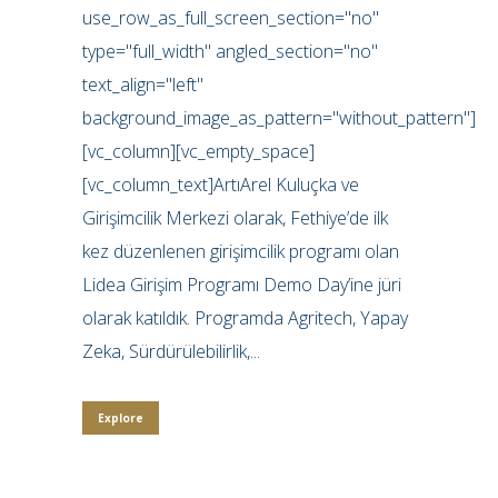
use_row_as_full_screen_section="no"
type="full_width" angled_section="no"
text_align="left"
background_image_as_pattern="without_pattern"]
[vc_column][vc_empty_space]
[vc_column_text]ArtıArel Kuluçka ve
Girişimcilik Merkezi olarak, Fethiye’de ilk
kez düzenlenen girişimcilik programı olan
Lidea Girişim Programı Demo Day’ine jüri
olarak katıldık. Programda Agritech, Yapay
Zeka, Sürdürülebilirlik,...
Explore