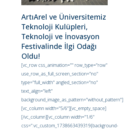
ArtıArel ve Üniversitemiz
Teknoloji Kulüpleri,
Teknoloji ve İnovasyon
Festivalinde İlgi Odağı
Oldu!
[vc_row css_animation="" row_type="row"
use_row_as_full_screen_section="no"
type="full_width" angled_section="no"
text_align="left"
background_image_as_pattern="without_pattern"]
[vc_column width="5/6"][vc_empty_space]
[/vc_column][vc_column width="1/6"
css=".vc_custom_1738663439319{background-