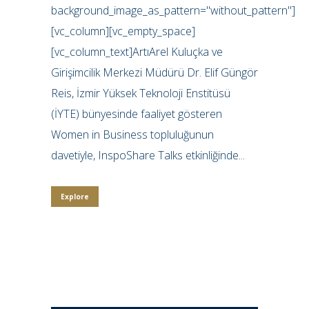
background_image_as_pattern="without_pattern"]
[vc_column][vc_empty_space]
[vc_column_text]ArtıArel Kuluçka ve
Girişimcilik Merkezi Müdürü Dr. Elif Güngör
Reis, İzmir Yüksek Teknoloji Enstitüsü
(İYTE) bünyesinde faaliyet gösteren
Women in Business topluluğunun
davetiyle, InspoShare Talks etkinliğinde...
Explore