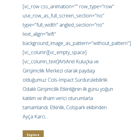
[vc_row css_animation="" row_type="row"
use_row_as_full_screen_section="no"
type="full_width" angled_section="no"
text_align="left"
background_image_as_pattern="without_pattern"]
[vc_column][vc_empty_space]
[vc_column_text]ArtıArel Kuluçka ve
Girişimcilik Merkezi olarak paydaşı
olduğumuz Cols-Impact Sürdürülebilirlik
Odaklı Girişimcilik Etkinliğinin ilk günü yoğun
katılım ve ilham verici oturumlarla
tamamlandı. Etkinlik, Colspark ekibinden
Ayça Karcı...
Explore