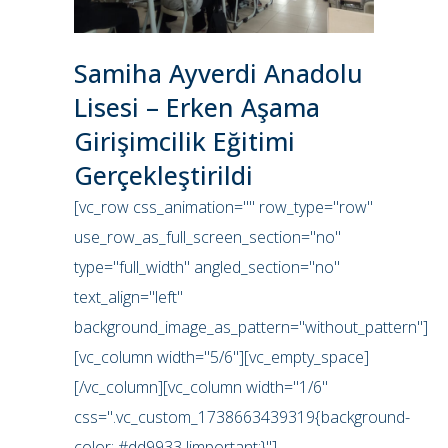
Samiha Ayverdi Anadolu
Lisesi – Erken Aşama
Girişimcilik Eğitimi
Gerçekleştirildi
[vc_row css_animation="" row_type="row"
use_row_as_full_screen_section="no"
type="full_width" angled_section="no"
text_align="left"
background_image_as_pattern="without_pattern"]
[vc_column width="5/6"][vc_empty_space]
[/vc_column][vc_column width="1/6"
css=".vc_custom_1738663439319{background-
color: #dd9933 !important;}"]