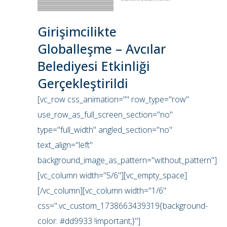
Girişimcilikte
Globalleşme – Avcılar
Belediyesi Etkinliği
Gerçekleştirildi
[vc_row css_animation="" row_type="row"
use_row_as_full_screen_section="no"
type="full_width" angled_section="no"
text_align="left"
background_image_as_pattern="without_pattern"]
[vc_column width="5/6"][vc_empty_space]
[/vc_column][vc_column width="1/6"
css=".vc_custom_1738663439319{background-
color: #dd9933 !important;}"]