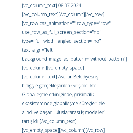
[vc_column_text] 08.07.2024
[/vc_column_text][/vc_column][/vc_row]
[vc_row css_animation="" row_type="row"
use_row_as_full_screen_section="no"
type="full_width" angled_section="no"
text_align="left"
background_image_as_pattern="without_pattern"]
[vc_column][vc_empty_space]
[vc_column_text] Avcılar Belediyesi iş
birliğiyle gerçekleştirilen Girişimcilikte
Globalleşme etkinliğinde, girişimcilik
ekosisteminde globalleşme süreçleri ele
alındı ve başarılı uluslararası iş modelleri
tartışıldı. [/vc_column_text]
[vc_empty_space][/vc_column][/vc_row]