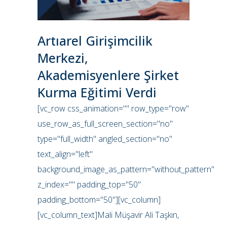
Artıarel Girişimcilik
Merkezi,
Akademisyenlere Şirket
Kurma Eğitimi Verdi
[vc_row css_animation="" row_type="row"
use_row_as_full_screen_section="no"
type="full_width" angled_section="no"
text_align="left"
background_image_as_pattern="without_pattern"
z_index="" padding_top="50"
padding_bottom="50"][vc_column]
[vc_column_text]Mali Müşavir Ali Taşkın,