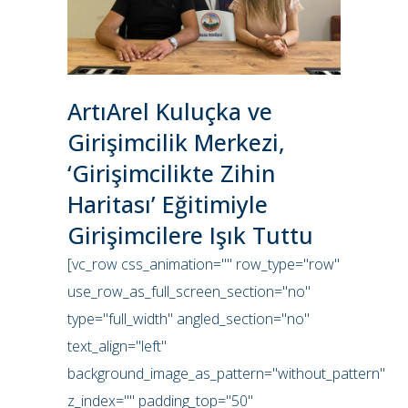
ArtıArel Kuluçka ve
Girişimcilik Merkezi,
‘Girişimcilikte Zihin
Haritası’ Eğitimiyle
Girişimcilere Işık Tuttu
[vc_row css_animation="" row_type="row"
use_row_as_full_screen_section="no"
type="full_width" angled_section="no"
text_align="left"
background_image_as_pattern="without_pattern"
z_index="" padding_top="50"