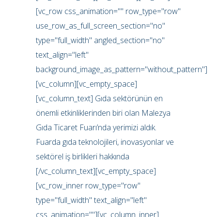
[vc_row css_animation="" row_type="row"
use_row_as_full_screen_section="no"
type="full_width" angled_section="no"
text_align="left"
background_image_as_pattern="without_pattern"]
[vc_column][vc_empty_space]
[vc_column_text] Gıda sektörünün en
önemli etkinliklerinden biri olan Malezya
Gıda Ticaret Fuarı’nda yerimizi aldık.
Fuarda gıda teknolojileri, inovasyonlar ve
sektörel iş birlikleri hakkında
[/vc_column_text][vc_empty_space]
[vc_row_inner row_type="row"
type="full_width" text_align="left"
css_animation=""][vc_column_inner]