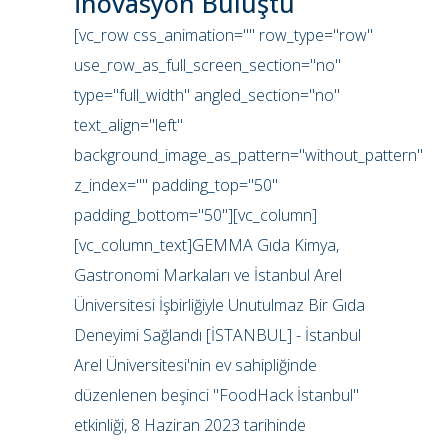
İnovasyon Buluştu
[vc_row css_animation="" row_type="row"
use_row_as_full_screen_section="no"
type="full_width" angled_section="no"
text_align="left"
background_image_as_pattern="without_pattern"
z_index="" padding_top="50"
padding_bottom="50"][vc_column]
[vc_column_text]GEMMA Gıda Kimya,
Gastronomi Markaları ve İstanbul Arel
Üniversitesi İşbirliğiyle Unutulmaz Bir Gıda
Deneyimi Sağlandı [İSTANBUL] - İstanbul
Arel Üniversitesi'nin ev sahipliğinde
düzenlenen beşinci "FoodHack İstanbul"
etkinliği, 8 Haziran 2023 tarihinde