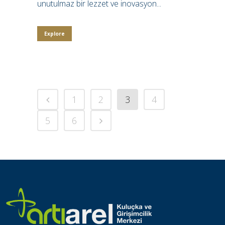
unutulmaz bir lezzet ve inovasyon...
Explore
1
2
3
4
5
6