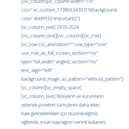
[/vc_column][vc_column width="1/6"
css=".vc_custom_1738663439319{background-
color: #dd9933 !important;}"]
[vc_column_text] 29.05.2024
[/vc_column_text][/vc_column][/vc_row]
[vc_row css_animation="" row_type="row"
use_row_as_full_screen_section="no"
type="full_width" angled_section="no"
text_align="left"
background_image_as_pattern="without_pattern"]
[vc_column][vc_empty_space]
[vc_column_text] Bireylerin ve kurumların
yetenek yönetimi süreçlerini daha etkin
hale getirebilmeleri için düzenlediğimiz
eğitimde, insan kaynağının verimli kullanımı,