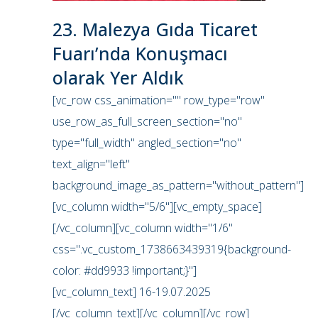
23. Malezya Gıda Ticaret
Fuarı’nda Konuşmacı
olarak Yer Aldık
[vc_row css_animation="" row_type="row"
use_row_as_full_screen_section="no"
type="full_width" angled_section="no"
text_align="left"
background_image_as_pattern="without_pattern"]
[vc_column width="5/6"][vc_empty_space]
[/vc_column][vc_column width="1/6"
css=".vc_custom_1738663439319{background-
color: #dd9933 !important;}"]
[vc_column_text] 16-19.07.2025
[/vc_column_text][/vc_column][/vc_row]