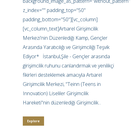
background_image_as_pattern="without_pattern"
z_index="" padding_top="50"
padding_bottom="50"][vc_column]
[vc_column_text]Artıarel Girişimcilik
Merkezi'nin Düzenlediği Kamp, Gençler
Arasında Yaratıcılığı ve Girişimciliği Teşvik
Ediyor* İstanbul,Şile - Gençler arasında
girişimcilik ruhunu canlandırmak ve yenilikçi
fikirleri desteklemek amacıyla Artıarel
Girişimcilik Merkezi, "Teinn (Teens in
Innovation) Liseliler Girişimcilik
Hareketi"nin düzenlediği Girişimcilik...
Explore