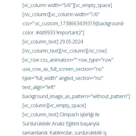
[vc_column width="5/6"][vc_empty_space]
[/vc_column][vc_column width="1/6"
css=".vc_custom_1738663439319{background-
color: #dd9933 !important;}"]
[vc_column_text] 29.05.2024
[/vc_column_text][/vc_column][/vc_row]
[vc_row css_animation="" row_type="row"
use_row_as_full_screen_section="no"
type="full_width" angled_section="no"
text_align="left"
background_image_as_pattern="without_pattern"]
[vc_column][vc_empty_space]
[vc_column_text] Climpach işbirliği ile
Sürdürülebilir Analiz Eğitimi başarıyla
tamamlandı. Katılımcılar, sürdürülebilir iş