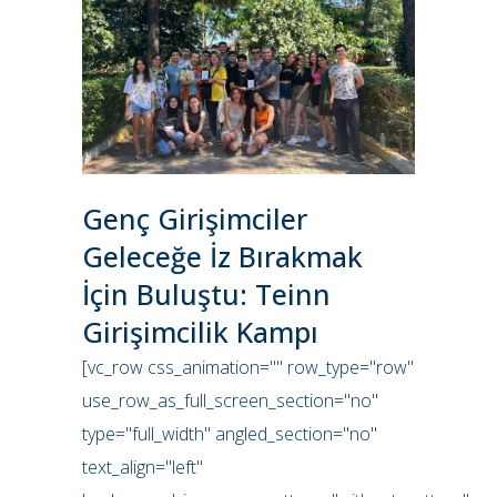
Genç Girişimciler
Geleceğe İz Bırakmak
İçin Buluştu: Teinn
Girişimcilik Kampı
[vc_row css_animation="" row_type="row"
use_row_as_full_screen_section="no"
type="full_width" angled_section="no"
text_align="left"