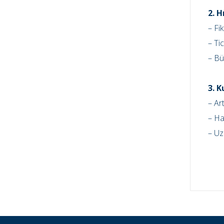
2. 
– Fik
– Ti
– Bü
3. 
– Ar
– Ha
– Uz