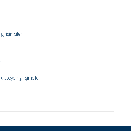
irişimciler.
.
isteyen girişimciler.